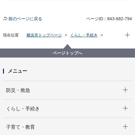
前のページに戻る
ページID：843-682-794
現在位
現在位置
横浜市トップページ
くらし・手続き
住まい・暮らし
ペット・動物
動物愛護センター
セミナー・イベント情報
【セミナー・イベントカレンダー】
ページトップへ
メニュー
開く
防災・救急
開く
くらし・手続き
開く
子育て・教育