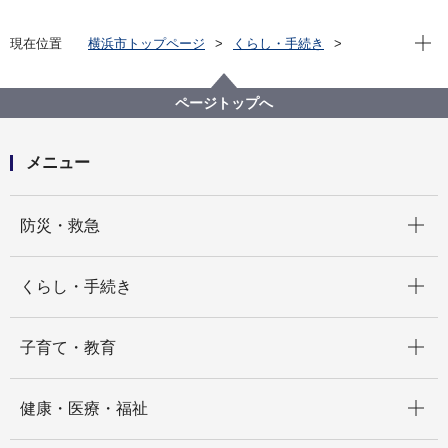
現在位
現在位置
横浜市トップページ
くらし・手続き
住まい・暮らし
ペット・動物
動物愛護センター
セミナー・イベント情報
夏休み自由学習2025～動物愛護センターのお仕事～
ページトップへ
【終了しました！たくさんのご参加ありがとうござい
ました】
メニュー
開く
防災・救急
開く
くらし・手続き
開く
子育て・教育
開く
健康・医療・福祉