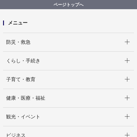
登録団体による譲渡会のお知らせ
ページトップへ
メニュー
開く
防災・救急
開く
くらし・手続き
開く
子育て・教育
開く
健康・医療・福祉
開く
観光・イベント
開く
ビジネス