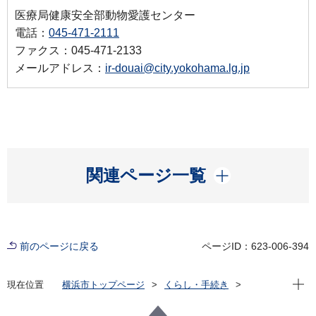
医療局健康安全部動物愛護センター
電話：
045-471-2111
ファクス：045-471-2133
メールアドレス：
ir-douai@city.yokohama.lg.jp
開く
関連ページ一覧
前のページに戻る
ページID：623-006-394
現在位
現在位置
横浜市トップページ
くらし・手続き
住まい・暮らし
ペット・動物
動物愛護センター
セミナー・イベント情報