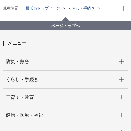
現在位
現在位置
横浜市トップページ
くらし・手続き
住まい・暮らし
ペット・動物
動物愛護センター
セミナー・イベント情報
令和７年度横浜市総合防災訓練(第46回九都県市合同防
ページトップへ
災訓練)【終了しました！たくさんのご参加ありがとう
ございました】
メニュー
開く
防災・救急
開く
くらし・手続き
開く
子育て・教育
開く
健康・医療・福祉
開く