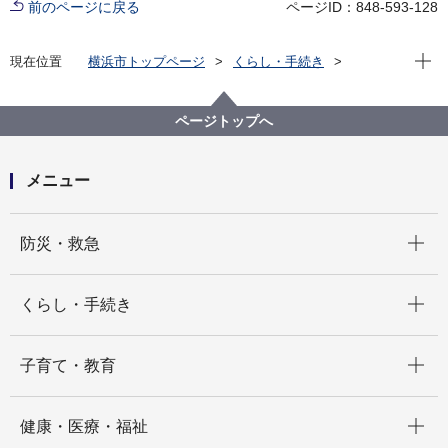
前のページに戻る
ページID：848-593-128
現在位
現在位置
横浜市トップページ
くらし・手続き
住まい・暮らし
パスポート
パスポートに関する手続き
ページトップへ
メニュー
開く
防災・救急
開く
くらし・手続き
開く
子育て・教育
開く
健康・医療・福祉