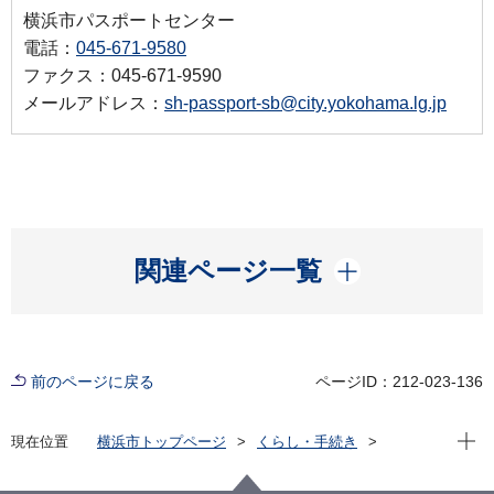
横浜市パスポートセンター
電話：
045-671-9580
ファクス：045-671-9590
メールアドレス：
sh-passport-sb@city.yokohama.lg.jp
開く
関連ページ一覧
前のページに戻る
ページID：212-023-136
現在位
現在位置
横浜市トップページ
くらし・手続き
住まい・暮らし
パスポート
横浜市旅券事務実績