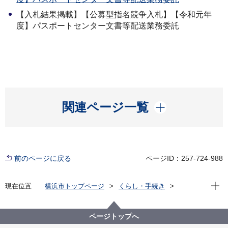
【入札結果掲載】【公募型指名競争入札】【令和元年
度】パスポートセンター文書等配送業務委託
開く
関連ページ一覧
前のページに戻る
ページID：257-724-988
現在位
現在位置
横浜市トップページ
くらし・手続き
住まい・暮らし
パスポート
入札等の情報
ページトップへ