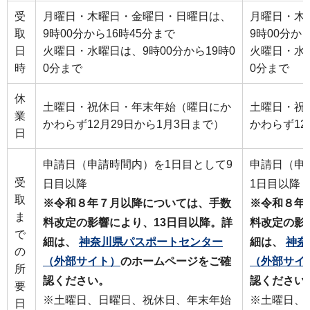
受
月曜日・木曜日・金曜日・日曜日は、
月曜日・木
取
9時00分から16時45分まで
9時00分か
日
火曜日・水曜日は、9時00分から19時0
火曜日・水曜
時
0分まで
0分まで
休
土曜日・祝休日・年末年始（曜日にか
土曜日・祝
業
かわらず12月29日から1月3日まで）
かわらず12
日
申請日（申請時間内）を1日目として9
申請日（申
受
日目以降
1日目以降
取
※令和８年７月以降については、手数
※令和８年
ま
料改定の影響により、13日目以降。詳
料改定の影
で
細は、
神奈川県パスポートセンター
細は、
神奈
の
（外部サイト）
のホームページをご確
（外部サイ
所
認ください。
認ください
要
※土曜日、日曜日、祝休日、年末年始
※土曜日、
日