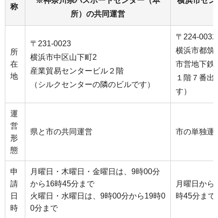
※神奈川県パスポートセンター（本
横浜市セン
称
所）の共同運営
〒224-0032
〒231-0023
横浜市都筑区
所
横浜市中区山下町2
在
市営地下鉄
産業貿易センタービル２階
地
１階７番出
（シルクセンターの隣のビルです）
す）
運
営
県と市の共同運営
市の単独運
形
態
申
月曜日・木曜日・金曜日は、9時00分
請
から16時45分まで
月曜日から金
日
火曜日・水曜日は、9時00分から19時0
時45分まで
時
0分まで