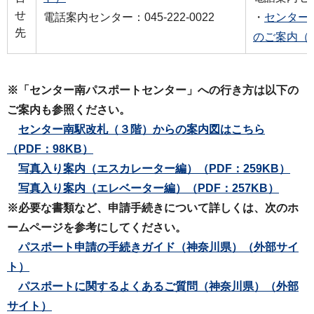
せ
電話案内センター：045-222-0022
・
センター
先
のご案内（
※「センター南パスポートセンター」への行き方は以下の
ご案内も参照ください。
センター南駅改札（３階）からの案内図はこちら
（PDF：98KB）
写真入り案内（エスカレーター編）（PDF：259KB）
写真入り案内（エレベーター編）（PDF：257KB）
※必要な書類など、申請手続きについて詳しくは、次のホ
ームページを参考にしてください。
パスポート
申請の手続きガイド（神奈川県）
（外部サイ
ト）
パスポートに関するよくあるご質問（神奈川県）
（外部
サイト）