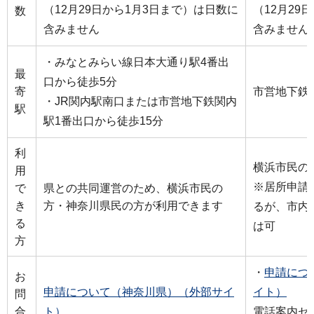
（12月29日から1月3日まで）は日数に
（12月29
数
含みません
含みません
・みなとみらい線日本大通り駅4番出
最
口から徒歩5分
寄
市営地下鉄
・JR関内駅南口または市営地下鉄関内
駅
駅1番出口から徒歩15分
利
横浜市民の
用
※居所申請
で
県との共同運営のため、横浜市民の
き
方・神奈川県民の方が利用できます
るが、市内
る
は可
方
・
申請につ
お
申請について（神奈川県）（外部サイ
イト）
問
合
ト）
電話案内センタ