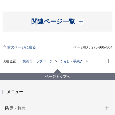
開く
関連ページ一覧
前のページに戻る
ページID：273-995-504
現在位
現在位置
横浜市トップページ
くらし・手続き
住まい・暮らし
パスポート
横浜市パスポートセンター／横浜市センター南パスポ
ートセンターについて
ページトップへ
メニュー
開く
防災・救急