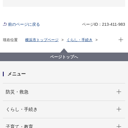
前のページに戻る
ページID：213-411-983
現在位
現在位置
横浜市トップページ
くらし・手続き
住まい・暮らし
パスポート
パスポート（旅券）手数料改定に関する特設の電話相
談窓口（外務省「パスポート相談特設ダイヤル」）が
ページトップへ
設置されました。
メニュー
開く
防災・救急
開く
くらし・手続き
開く
子育て・教育