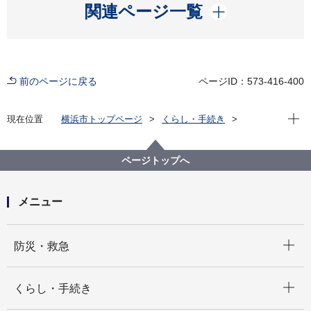
開く
関連ページ一覧
前のページに戻る
ページID：573-416-400
現在位
現在位置
横浜市トップページ
くらし・手続き
住まい・暮らし
ごみ・リサイクル
施設の紹介
焼却工場
資源循環局金沢工場におけるネーミングライツ事業に
ページトップへ
ついて
メニュー
開く
防災・救急
開く
くらし・手続き