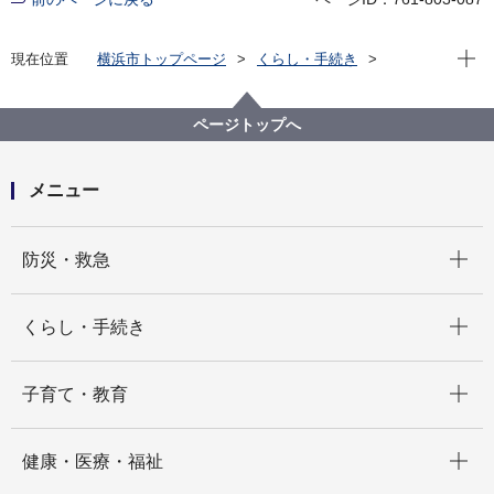
現在位
現在位置
横浜市トップページ
くらし・手続き
住まい・暮らし
ごみ・リサイクル
施設の紹介
焼却工場
宮城県丸森町における台風19号に伴う災害廃棄物の受
ページトップへ
入れについて
メニュー
開く
防災・救急
開く
くらし・手続き
開く
子育て・教育
開く
健康・医療・福祉