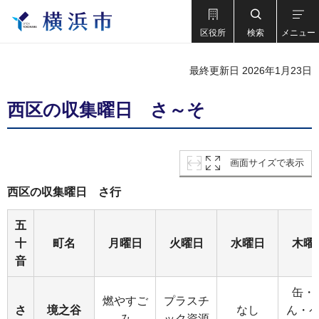
区役所
検索
メニュー
最終更新日 2026年1月23日
西区の収集曜日 さ～そ
画面サイズで表示
西区の収集曜日 さ行
五
十
町名
月曜日
火曜日
水曜日
木曜
音
缶・
燃やすご
プラスチ
さ
境之谷
なし
ん・
み
ック資源