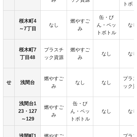
トボ
缶・び
桜木町4
燃やすご
なし
ん・ペッ
な
～7丁目
み
トボトル
桜木町7
プラスチ
燃やすご
なし
な
丁目48
ック資源
み
燃やすご
プラ
せ
浅間台
なし
なし
み
ック
浅間台1
缶・び
燃やすご
23・127
ん・ペッ
なし
な
み
～129
トボトル
浅間町1
燃やすご
プラ