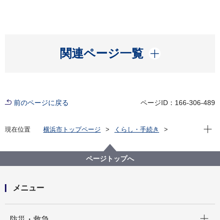
開く
関連ページ一覧
前のページに戻る
ページID：166-306-489
現在位
現在位置
横浜市トップページ
くらし・手続き
住まい・暮らし
ごみ・リサイクル
ごみと資源の分け方・出し方
ごみと資源の収集曜日
西区の収集曜日
ページトップへ
西区の収集曜日 さ～そ
メニュー
開く
防災・救急