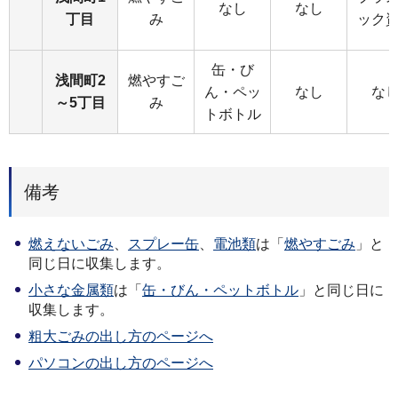
なし
なし
丁目
み
ック
缶・び
浅間町2
燃やすご
ん・ペッ
なし
な
～5丁目
み
トボトル
備考
燃えないごみ
、
スプレー缶
、
電池類
は「
燃やすごみ
」と
同じ日に収集します。
小さな金属類
は「
缶・びん・ペットボトル
」と同じ日に
収集します。
粗大ごみの出し方のページへ
パソコンの出し方のページへ