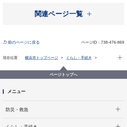
開く
関連ページ一覧
前のページに戻る
ページID：738-476-869
現在位
現在位置
横浜市トップページ
くらし・手続き
住まい・暮らし
ごみ・リサイクル
ごみと資源の分け方・出し方
資源集団回収
ページトップへ
メニュー
開く
防災・救急
開く
くらし・手続き