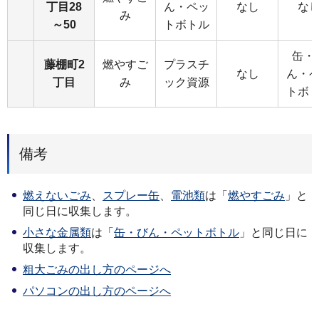
丁目28
ん・ペッ
なし
な
み
～50
トボトル
缶・
藤棚町2
燃やすご
プラスチ
なし
ん・
丁目
み
ック資源
トボ
備考
燃えないごみ
、
スプレー缶
、
電池類
は「
燃やすごみ
」と
同じ日に収集します。
小さな金属類
は「
缶・びん・ペットボトル
」と同じ日に
収集します。
粗大ごみの出し方のページへ
パソコンの出し方のページへ