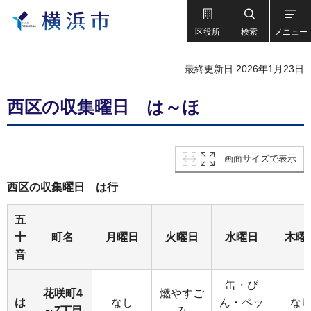
区役所
検索
メニュー
最終更新日 2026年1月23日
西区の収集曜日 は～ほ
画面サイズで表示
西区の収集曜日 は行
五
十
町名
月曜日
火曜日
水曜日
木曜
音
缶・び
花咲町4
燃やすご
は
なし
ん・ペッ
な
～7丁目
み