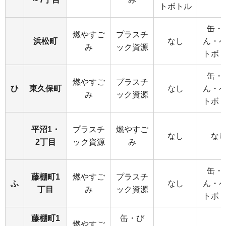
トボトル
缶・
燃やすご
プラスチ
浜松町
なし
ん・
み
ック資源
トボ
缶・
燃やすご
プラスチ
ひ
東久保町
なし
ん・
み
ック資源
トボ
平沼1・
プラスチ
燃やすご
なし
な
2丁目
ック資源
み
缶・
藤棚町1
燃やすご
プラスチ
ふ
なし
ん・
丁目
み
ック資源
トボ
藤棚町1
缶・び
燃やすご