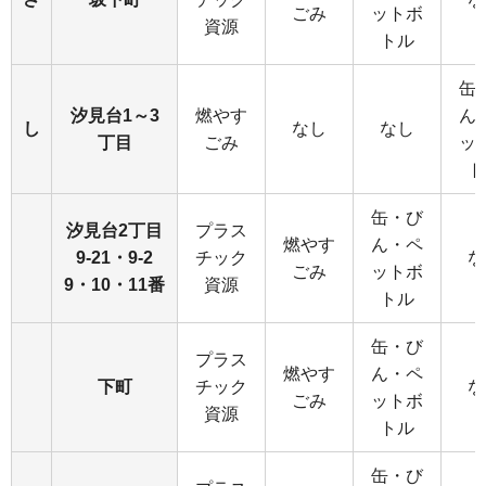
ごみ
ットボ
資源
トル
缶
汐見台1～3
燃やす
ん
し
なし
なし
丁目
ごみ
ッ
ト
缶・び
汐見台2丁目
プラス
燃やす
ん・ペ
9-21・9-2
チック
な
ごみ
ットボ
9・10・11番
資源
トル
缶・び
プラス
燃やす
ん・ペ
下町
チック
な
ごみ
ットボ
資源
トル
缶・び