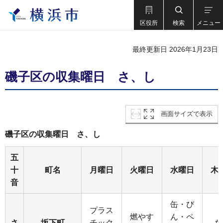
区役所
検索
メニュー
最終更新日 2026年1月23日
磯子区の収集曜日 さ、し
画面サイズで表示
磯子区の収集曜日 さ、し
五
十
町名
月曜日
火曜日
水曜日
木
音
缶・び
プラス
燃やす
ん・ペ
さ
坂下町
チック
な