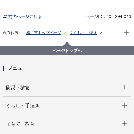
前のページに戻る
ページID：408-294-043
現在位
現在位置
横浜市トップページ
くらし・手続き
住まい・暮らし
ごみ・リサイクル
ごみと資源の分け方・出し方
ごみと資源の収集曜日
磯子区の収集曜日
ページトップへ
磯子区の収集曜日 さ、し
メニュー
開く
防災・救急
開く
くらし・手続き
開く
子育て・教育