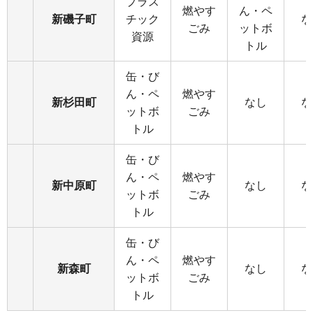
プラス
燃やす
ん・ペ
新磯子町
チック
な
ごみ
ットボ
資源
トル
缶・び
ん・ペ
燃やす
新杉田町
なし
な
ットボ
ごみ
トル
缶・び
ん・ペ
燃やす
新中原町
なし
な
ットボ
ごみ
トル
缶・び
ん・ペ
燃やす
新森町
なし
な
ットボ
ごみ
トル