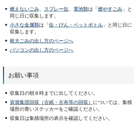
燃えないごみ
、
スプレー缶
、
電池類
は「
燃やすごみ
」と
同じ日に収集します。
小さな金属類
は「
缶・びん・ペットボトル
」と同じ日に
収集します。
粗大ごみの出し方のページへ
パソコンの出し方のページへ
お願い事項
収集日の朝８時までに出してください。
資源集団回収（古紙・古布等の回収）
については、集積
場所の青いステッカーをご確認ください。
収集日は集積場所の表示を確認してください。