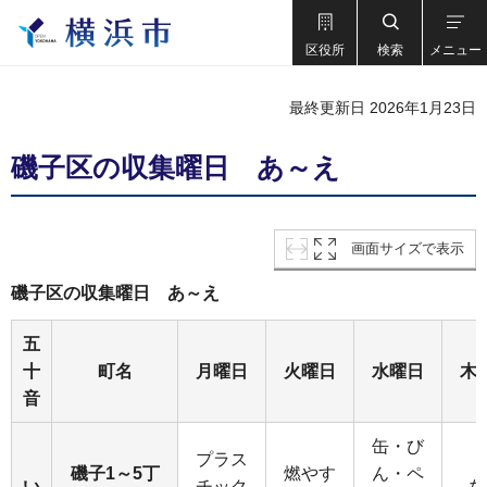
区役所
検索
メニュー
最終更新日 2026年1月23日
磯子区の収集曜日 あ～え
画面サイズで表示
磯子区の収集曜日 あ～え
五
十
町名
月曜日
火曜日
水曜日
木
音
缶・び
プラス
磯子1～5丁
燃やす
ん・ペ
い
チック
な