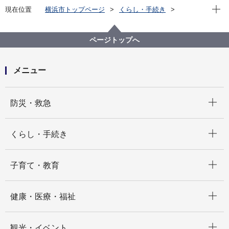
現在位
現在位置
横浜市トップページ
くらし・手続き
住まい・暮らし
ごみ・リサイクル
ごみと資源の分け方・出し方
ごみと資源の収集曜日
磯子区の収集曜日
ページトップへ
磯子区の収集曜日 あ～え
メニュー
開く
防災・救急
開く
くらし・手続き
開く
子育て・教育
開く
健康・医療・福祉
開く
観光・イベント