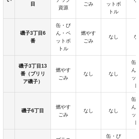
目
ごみ
ットボ
資源
トル
缶・び
磯子3丁目6
ん・ペ
燃やす
なし
な
番
ットボ
ごみ
トル
缶
磯子3丁目13
燃やす
ん
番（ブリリ
なし
なし
ごみ
ッ
ア磯子）
ト
缶
燃やす
ん
磯子6丁目
なし
なし
ごみ
ッ
ト
缶・び