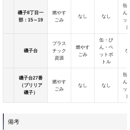
缶
磯子8丁目一
燃やす
ん
なし
なし
部：15～19
ごみ
ッ
ト
缶・び
プラス
燃やす
ん・ペ
磯子台
チック
な
ごみ
ットボ
資源
トル
缶
磯子台27番
燃やす
ん
（ブリリア
なし
なし
ごみ
ッ
磯子）
ト
備考