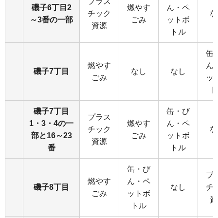
プラス
磯子6丁目2
燃やす
ん・ペ
チック
な
～3番の一部
ごみ
ットボ
資源
トル
缶
燃やす
ん
磯子7丁目
なし
なし
ごみ
ッ
ト
磯子7丁目
缶・び
プラス
1・3・4の一
燃やす
ん・ペ
チック
な
部と16～23
ごみ
ットボ
資源
番
トル
缶・び
プ
燃やす
ん・ペ
磯子8丁目
なし
チ
ごみ
ットボ
資
トル