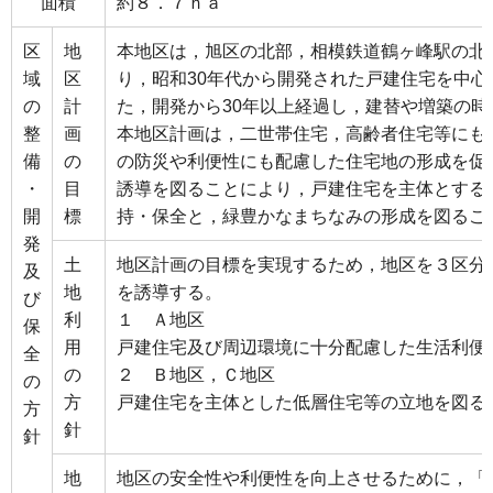
面積
約８．７ｈａ
区
地
本地区は，旭区の北部，相模鉄道鶴ヶ峰駅の北西
域
区
り，昭和30年代から開発された戸建住宅を中
の
計
た，開発から30年以上経過し，建替や増築の
整
画
本地区計画は，二世帯住宅，高齢者住宅等にも
備
の
の防災や利便性にも配慮した住宅地の形成を促
・
目
誘導を図ることにより，戸建住宅を主体とする
開
標
持・保全と，緑豊かなまちなみの形成を図るこ
発
土
地区計画の目標を実現するため，地区を３区分
及
地
を誘導する。
び
利
１ Ａ地区
保
用
戸建住宅及び周辺環境に十分配慮した生活利便
全
の
２ Ｂ地区，Ｃ地区
の
方
戸建住宅を主体とした低層住宅等の立地を図る
方
針
針
地
地区の安全性や利便性を向上させるために，「