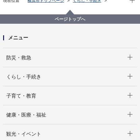
現在位置
横浜市トップページ
くらし・手続き
まちづくり・環境
都市整備
地区計画・建築協定等
地区計画
各区の地区計画
旭区
ページトップへ
C-043:旭上白根一丁目地区
メニュー
開く
防災・救急
開く
くらし・手続き
開く
子育て・教育
開く
健康・医療・福祉
開く
観光・イベント