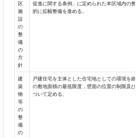
区
促進に関する条例」に定められた本区域内の整
施
的に拡幅整備を進める。
設
の
整
備
の
方
針
建
戸建住宅を主体とした住宅地としての環境を維
築
の敷地面積の最低限度，壁面の位置の制限及び
物
ついて定める。
等
の
整
備
の