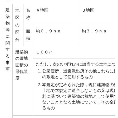
建
地
名
Ａ地区
Ｂ地区
築
区
称
物
の
等
面
約０．９ｈａ
約３．９ｈａ
区
に
積
分
関
す
建築物
１００㎡
る
の敷地
事
ただし，次のいずれかに該当する土地につ
面積の
項
公衆便所，巡査派出所その他これらに類
最低限
の敷地として使用するもの
度
本規定が定められた際，現に建築物の敷
土地で本規定に適合しないもの又は現に
利に基づいて建築物の敷地として使用す
ないこととなる土地について，その全部
るもの