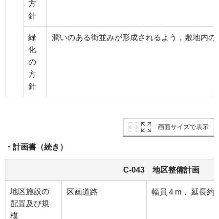
方
針
緑
潤いのある街並みが形成されるよう，敷地内の
化
の
方
針
画面サイズで表示
・計画書（続き）
C-043 地区整備計画
地区施設の
区画道路
幅員４m， 延長約1
配置及び規
模