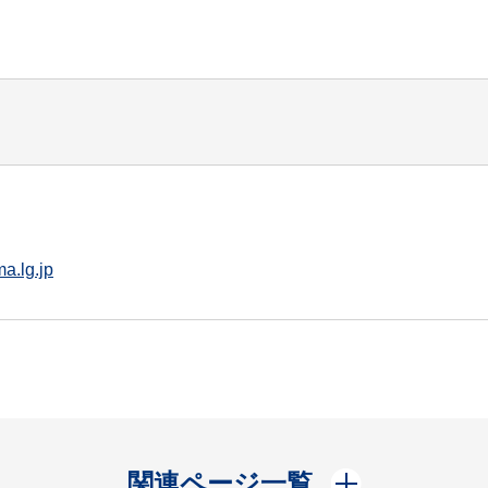
a.lg.jp
開く
関連ページ一覧