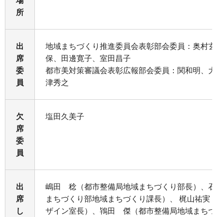
場
所
出
地域まちづくり推進委員会表彰部会委員：奥村
席
保、田邊寛子、室田昌子
委
都市美対策審議会表彰広報部会委員：関和明、大
員
津秀之
欠
塩田久美子
席
委
員
出
嶋田 稔（都市整備局地域まちづくり部長）、石
席
まちづくり部地域まちづくり課長）、 梶山祐実
し
ザイン室長）、鴇田 傑（都市整備局地域まちづ