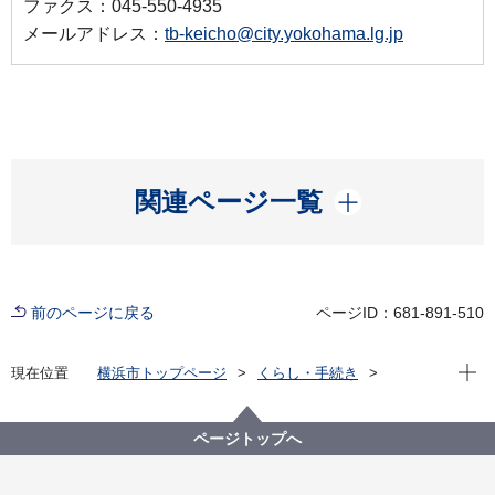
ファクス：045-550-4935
メールアドレス：
tb-keicho@city.yokohama.lg.jp
開く
関連ページ一覧
前のページに戻る
ページID：681-891-510
現在位
現在位置
横浜市トップページ
くらし・手続き
まちづくり・環境
都市整備
都市デザイン
横浜市都市美対策審議会
過去の開催状況
横浜市都市美対策審議会 表彰広報部会の議事録
ページトップへ
平成29年度横浜市地域まちづくり推進委員会表彰部会
及び横浜市都市美対策審議会議事録（平成30年１月12
日開催）