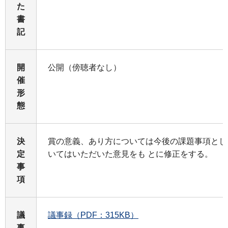
た
書
記
開
公開（傍聴者なし）
催
形
態
決
賞の意義、あり方については今後の課題事項とし
定
いてはいただいた意見をも とに修正をする。
事
項
議
議事録（PDF：315KB）
事