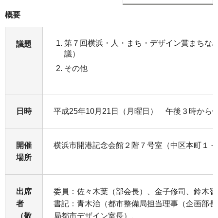
概要
第７回横浜・人・まち・デザイン賞まちな
議題
議）
その他
日時
平成25年10月21日（月曜日） 午後３時から
開催
横浜市開港記念会館２階７号室（中区本町１－
場所
出席
委員：佐々木葉（部会長）、金子修司、鈴木智
者
書記：青木治（都市整備局担当理事（企画部長
（敬
局都市デザイン室長）、