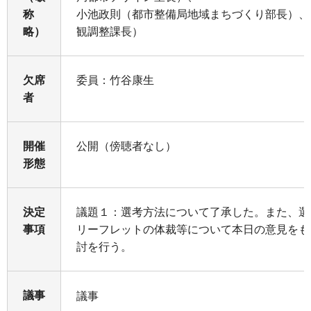
称
小池政則（都市整備局地域まちづくり部長）、
略）
観調整課長）
欠席
委員：竹谷康生
者
開催
公開（傍聴者なし）
形態
決定
議題１：選考方法について了承した。また、選
事項
リーフレットの体裁等について本日の意見をも
討を行う。
議事
議事