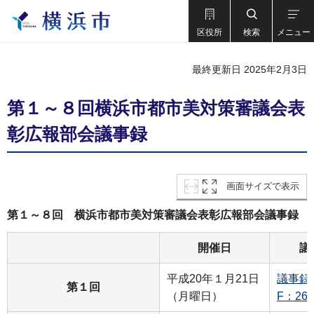
区役所
検索
メニュー
最終更新日 2025年2月3日
第１～８回横浜市都市美対策審議会表
彰広報部会議事録
画面サイズで表示
第１～８回 横浜市都市美対策審議会表彰広報部会議事録
開催日
議
平成20年１月21日
議事録
第１回
（月曜日）
F：26