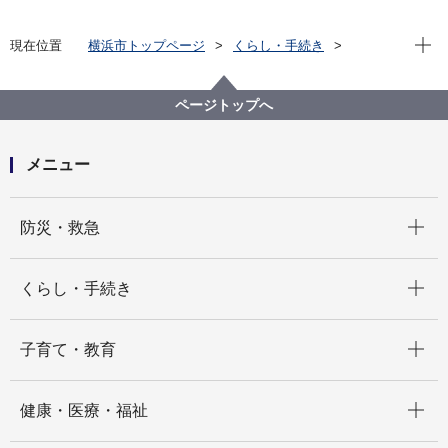
現在位
現在位置
横浜市トップページ
くらし・手続き
まちづくり・環境
都市整備
都市デザイン
横浜市都市美対策審議会
過去の開催状況
横浜市都市美対策審議会 表彰広報部会の議事録
ページトップへ
第１～８回横浜市都市美対策審議会表彰広報部会議事
録
メニュー
開く
防災・救急
開く
くらし・手続き
開く
子育て・教育
開く
健康・医療・福祉