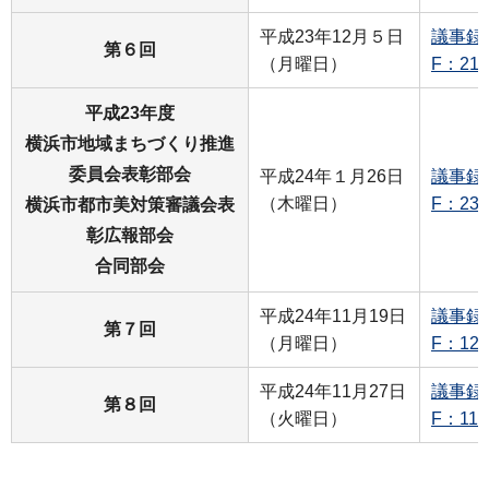
平成23年12月５日
議事録
第６回
（月曜日）
F：21
平成23年度
横浜市地域まちづくり推進
委員会表彰部会
平成24年１月26日
議事録
（木曜日）
F：23
横浜市都市美対策審議会表
彰広報部会
合同部会
平成24年11月19日
議事録
第７回
（月曜日）
F：12
平成24年11月27日
議事録
第８回
（火曜日）
F：11