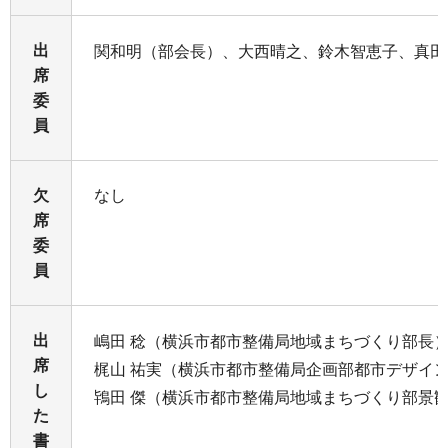
出
関和明（部会長）、大西晴之、鈴木智恵子、真田
席
委
員
欠
なし
席
委
員
出
嶋田 稔（横浜市都市整備局地域まちづくり部長
席
梶山 祐実（横浜市都市整備局企画部都市デザイ
し
鴇田 傑（横浜市都市整備局地域まちづくり部景
た
書