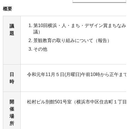
概要
第10回横浜・人・まち・デザイン賞まちなみ
議
議）
題
景観教育の取り組みについて（報告）
その他
日
令和元年11月５日(月曜日)午前10時から正午まで
時
開
松村ビル別館501号室（横浜市中区住吉町１丁目1
催
場
所