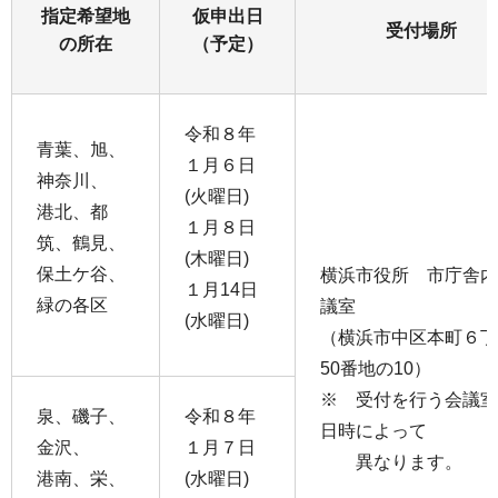
指定希望地
仮申出日
受付場所
の所在
（予定）
令和８年
青葉、旭、
１月６日
神奈川、
(火曜日)
港北、都
１月８日
筑、鶴見、
(木曜日)
保土ケ谷、
横浜市役所 市庁舎内
１月14日
緑の各区
議室
(水曜日)
（横浜市中区本町６丁
50番地の10）
※ 受付を行う会議室
泉、磯子、
令和８年
日時によって
金沢、
１月７日
異なります。
港南、栄、
(水曜日)