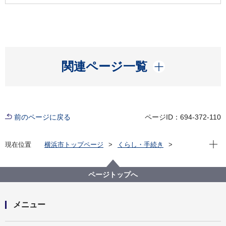
開く
関連ページ一覧
前のページに戻る
ページID：694-372-110
現在位
現在位置
横浜市トップページ
くらし・手続き
まちづくり・環境
農地・農作物
農地に関する手続・法制度
生産緑地地区
生産緑地地区追加指定仮申出受付のお知らせ
ページトップへ
メニュー