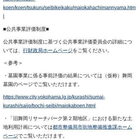
koen/koen/tsukuru/seibikeikaku/maiokahachimannyama.htm
l
■公共事業評価制度■
公共事業評価制度に基づく公共事業評価委員会の詳細につ
いては、
行財政局ホームページ
をご覧ください。
＜参考＞
・墓園事業に係る事前評価の結果については（仮称）舞岡
墓園のページでご覧いただけます。
https://www.city.yokohama.lg.jp/kurashi/sumai-
kurashi/saijo/bochi-seibi/maiokaboen.html
・「旧舞岡リサーチパーク第２期地区」における新たな土
地利用計画については
都市整備局市街地整備推進課ホーム
ページ
でご覧いただけます。