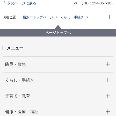
前のページに戻る
ページID：294-867-185
現在位
現在位置
横浜市トップページ
くらし・手続き
まちづくり・環境
みどり・公園
公園
公園をつくる
公園の整備計画
舞岡八幡山しぜん公園（旧（仮称）舞岡町公園）
ページトップへ
メニュー
開く
防災・救急
開く
くらし・手続き
開く
子育て・教育
開く
健康・医療・福祉