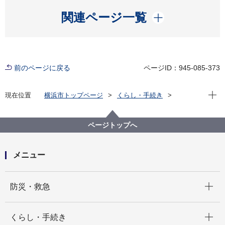
開く
関連ページ一覧
前のページに戻る
ページID：945-085-373
現在位
現在位置
横浜市トップページ
くらし・手続き
まちづくり・環境
都市整備
市街地開発の状況
その他
舞岡駅周辺地区
舞岡駅周辺地区
ページトップへ
メニュー
開く
防災・救急
開く
くらし・手続き