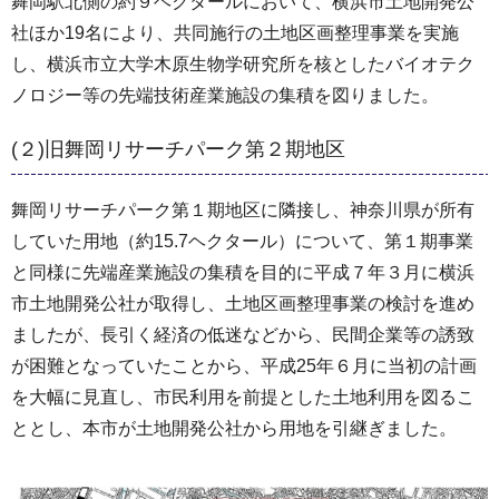
舞岡駅北側の約９ヘクタールにおいて、横浜市土地開発公
社ほか19名により、共同施行の土地区画整理事業を実施
し、横浜市立大学木原生物学研究所を核としたバイオテク
ノロジー等の先端技術産業施設の集積を図りました。
(２)旧舞岡リサーチパーク第２期地区
舞岡リサーチパーク第１期地区に隣接し、神奈川県が所有
していた用地（約15.7ヘクタール）について、第１期事業
と同様に先端産業施設の集積を目的に平成７年３月に横浜
市土地開発公社が取得し、土地区画整理事業の検討を進め
ましたが、長引く経済の低迷などから、民間企業等の誘致
が困難となっていたことから、平成25年６月に当初の計画
を大幅に見直し、市民利用を前提とした土地利用を図るこ
ととし、本市が土地開発公社から用地を引継ぎました。