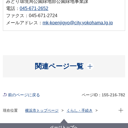
みどり環境局公園緑地部公園緑地事業課
電話：
045-671-2652
ファクス：045-671-2724
メールアドレス：
mk-koenjigyo@city.yokohama.lg.jp
開く
関連ページ一覧
前のページに戻る
ページID：155-216-782
現在位
現在位置
横浜市トップページ
くらし・手続き
まちづくり・環境
みどり・公園
公園
公園をつくる
公園の整備計画
港の見える丘公園（拡張部）
ページトップへ