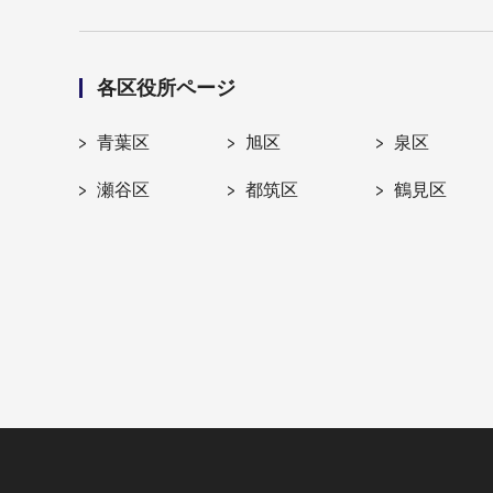
各区役所ページ
青葉区
旭区
泉区
瀬谷区
都筑区
鶴見区