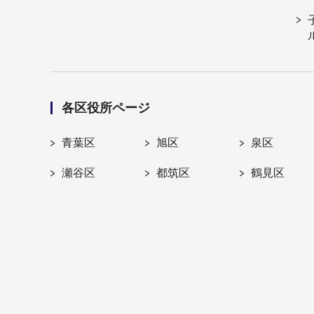
各区役所ページ
青葉区
旭区
泉区
瀬谷区
都筑区
鶴見区