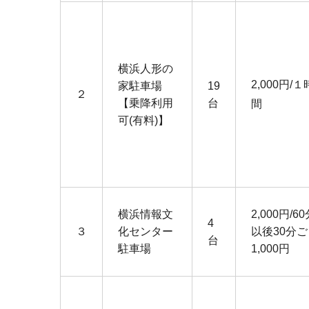
横浜人形の
2,000円/１
家駐車場
19
２
【乗降利用
台
間
可(有料)】
横浜情報文
2,000円/6
4
３
化センター
以後30分ご
台
駐車場
1,000円