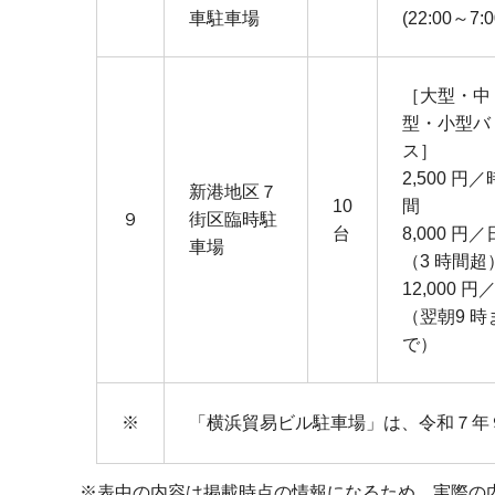
車駐車場
(22:00～7:0
［⼤型・中
型・⼩型バ
ス］
2,500 円／
新港地区７
10
間
９
街区臨時駐
台
8,000 円／
⾞場
（3 時間超
12,000 円
（翌朝9 時
で）
※
「横浜貿易ビル駐車場」は、令和７年
※表中の内容は掲載時点の情報になるため、実際の