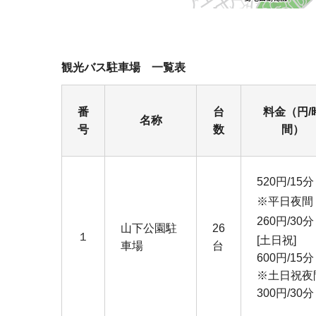
観光バス駐車場 一覧表
番
台
料金（円/
名称
号
数
間）
520円/15分
※平日夜間
260円/30分
山下公園駐
26
１
[土日祝]
車場
台
600円/15分
※土日祝夜
300円/30分