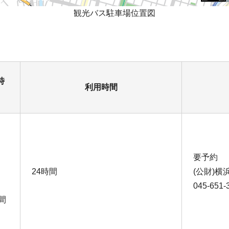
観光バス駐車場位置図
時
利用時間
要予約
24時間
(公財)横
045-651-
間