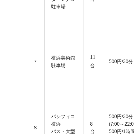
駐車場
11
横浜美術館
７
500円/30分
駐車場
台
パシフィコ
500円/30分
横浜
8
(7:00～22:0
８
バス・大型
台
500円/1時