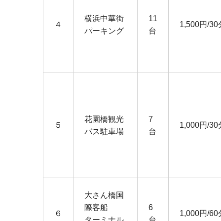
横浜中華街
11
４
1,500円/3
パーキング
台
花園橋観光
7
５
1,000円/3
バス駐車場
台
大さん橋国
際客船
6
６
1,000円/6
ターミナル
台