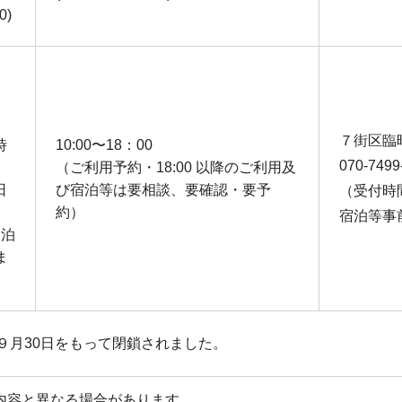
0)
７街区臨
時
10:00〜18：00
070-7499
（ご利⽤予約・18:00 以降のご利⽤及
⽇
び宿泊等は要相談、要確認・要予
（受付時間
）
約）
宿泊等事
／泊
ま
９月30日をもって閉鎖されました。
内容と異なる場合があります。