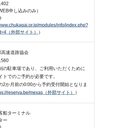
1402
WEB申し込みのみ）
ト
/www.chukagai.or.jp/modules/info/index.php?
t_id=4（外部サイト）
）
首都高速道路協会
1560
制の駐車場であり、ご利用いただくために
イトでのご予約が必要です。
の2か月前の0:00から予約受付開始となりま
tps://reserva.be/mexas（外部サイト）
）
客船ターミナル
ター
)