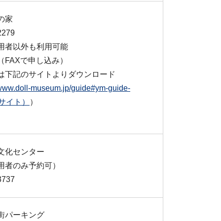
の家
2279
用者以外も利用可能
（FAXで申し込み）
は下記のサイトよりダウンロード
/www.doll-museum.jp/guide#ym-guide-
部サイト）
）
文化センター
用者のみ予約可）
3737
街パーキング