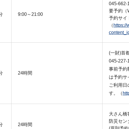
045-662-
要予約（
0分
9:00～21:00
予約サイ
（
https:/
conten
(一財)
045-227-
事前予約
0分
24時間
は予約サ
ご利用日
す。（
ht
大さん橋
防災セン
0分
24時間
(原則予約