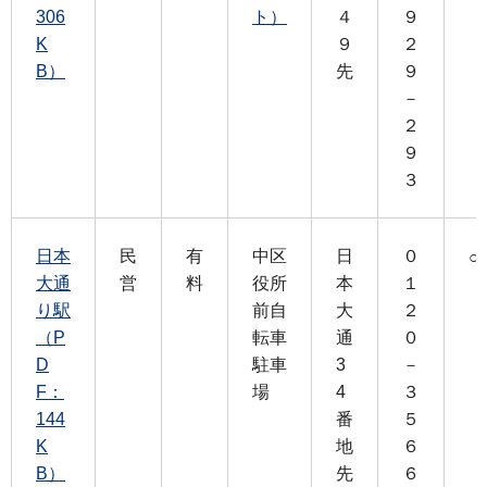
306
ト）
４
９
K
９
２
B）
先
９
－
２
９
３
日本
民
有
中区
日
０
○
大通
営
料
役所
本
１
り駅
前自
大
２
（P
転車
通
０
D
駐車
3
－
F：
場
4
３
144
番
５
K
地
６
B）
先
６