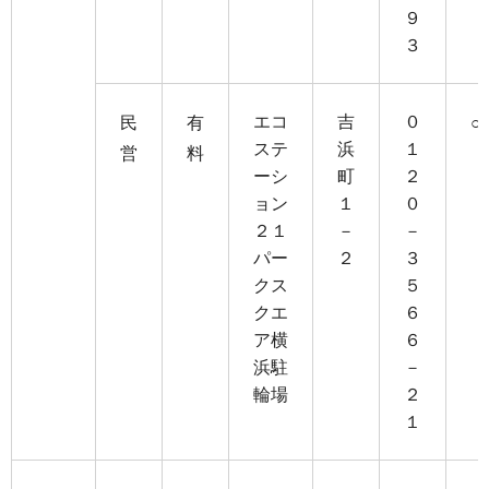
９
３
エコ
吉
０
民
有
○
ステ
浜
１
営
料
ーシ
町
２
ョン
１
０
２１
－
－
パー
２
３
クス
５
クエ
６
ア横
６
浜駐
－
輪場
２
１