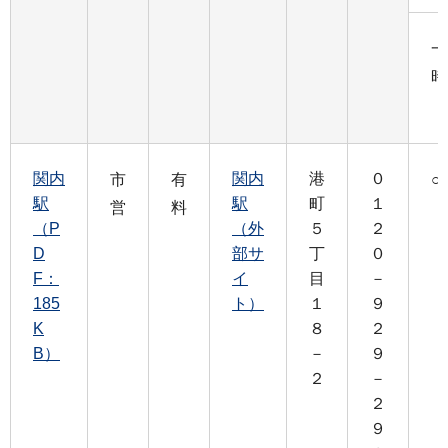
一
時
関内
関内
港
０
市
有
○
駅
駅
町
１
営
料
（P
（外
５
２
D
部サ
丁
０
F：
イ
目
－
185
ト）
１
９
K
８
２
B）
－
９
２
－
２
９