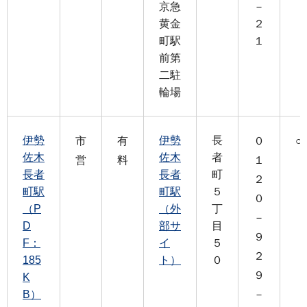
京急
－
黄金
２
町駅
１
前第
二駐
輪場
伊勢
伊勢
長
市
有
０
○
佐木
佐木
者
営
料
１
長者
長者
町
２
町駅
町駅
５
０
（P
（外
丁
－
D
部サ
目
９
F：
イ
５
２
185
ト）
０
９
K
B）
－