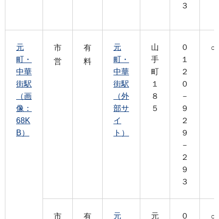
３
元
元
山
０
市
有
○
町・
町・
手
１
営
料
中華
中華
町
２
街駅
街駅
１
０
（画
（外
８
－
像：
部サ
５
９
68K
イ
２
B）
ト）
９
－
２
９
３
元
元
０
市
有
○