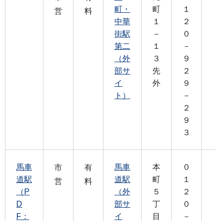
町・
町
１
営
料
中華
１
２
街駅
－
０
第二
１
－
（外
３
９
部サ
先
２
イ
外
９
ト）
－
２
９
３
馬車
馬車
本
０
市
有
道駅
道駅
町
１
営
料
（P
（外
５
２
D
部サ
丁
０
F：
イ
目
－