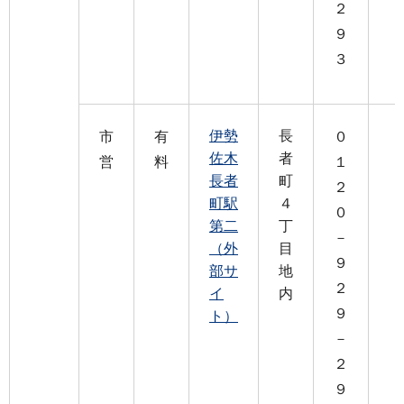
２
９
３
伊勢
長
市
有
０
佐木
者
営
料
１
長者
町
２
町駅
４
０
第二
丁
－
（外
目
９
部サ
地
２
イ
内
９
ト）
－
２
９