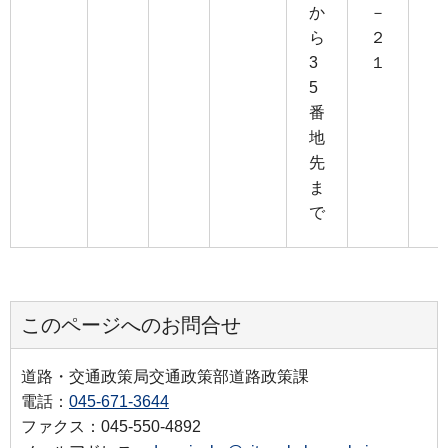
か
－
ら
２
3
１
5
番
地
先
ま
で
このページへのお問合せ
道路・交通政策局交通政策部道路政策課
電話：
045-671-3644
ファクス：045-550-4892