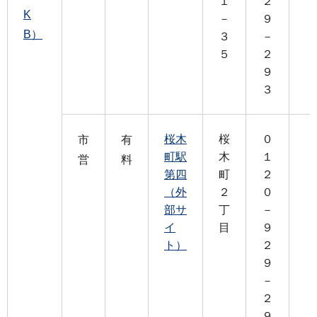
１
２
K
－
９
B）
３
－
５
２
９
３
桜木
桜
０
市
有
町駅
木
１
営
料
第四
町
２
（外
２
０
部サ
丁
－
イ
目
９
ト）
２
９
－
２
９