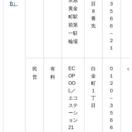
京急
B）
目
３
黄金
８
５
町駅
番
６
前第
先
６
一駐
－
２
輪場
１
EC
白
０
民
有
○
OP
金
１
営
料
OO
町
２
L／
１
０
エコ
丁
－
ステ
目
３
ーシ
５
ョン
６
21
６