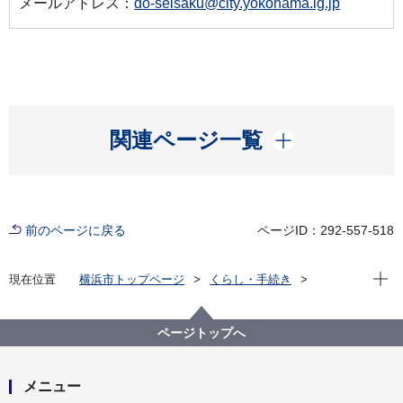
メールアドレス：
do-seisaku@city.yokohama.lg.jp
開く
関連ページ一覧
前のページに戻る
ページID：292-557-518
現在位
現在位置
横浜市トップページ
くらし・手続き
まちづくり・環境
交通
自転車
市営自転車駐車場（駐輪場）について
自転車駐車場（駐輪場）を探す
中区
ページトップへ
メニュー