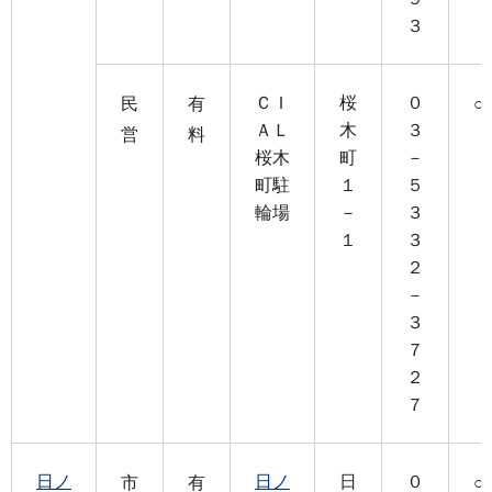
３
ＣＩ
桜
０
民
有
○
ＡＬ
木
３
営
料
桜木
町
－
町駐
１
５
輪場
－
３
１
３
２
－
３
７
２
７
日ノ
日ノ
日
０
市
有
○