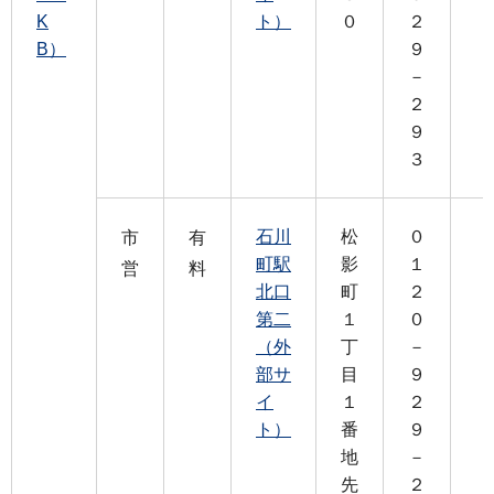
K
ト）
０
２
B）
９
－
２
９
３
石川
松
０
市
有
町駅
影
１
営
料
北口
町
２
第二
１
０
（外
丁
－
部サ
目
９
イ
１
２
ト）
番
９
地
－
先
２