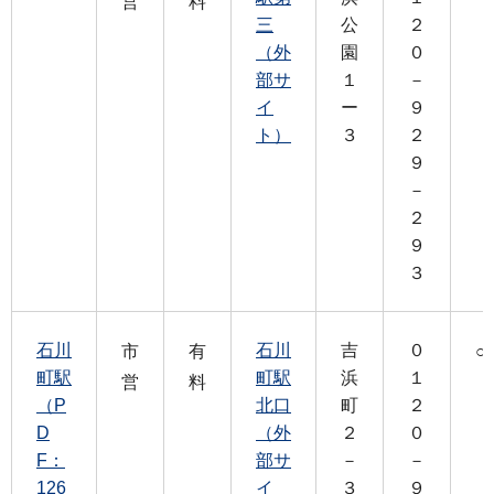
営
料
三
公
２
（外
園
０
部サ
１
－
イ
ー
９
ト）
３
２
９
－
２
９
３
石川
石川
吉
０
市
有
○
町駅
町駅
浜
１
営
料
（P
北口
町
２
D
（外
２
０
F：
部サ
－
－
126
イ
３
９