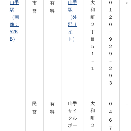
山手
山手
大
０
市
有
○
駅
駅
和
１
営
料
（画
（外
町
２
像：
部サ
２
０
52K
イ
丁
－
B）
ト）
目
９
５
２
１
９
－
－
１
２
９
３
山手
大
民
有
０
―
サイ
和
営
料
４
クル
町
６
ポー
２
７