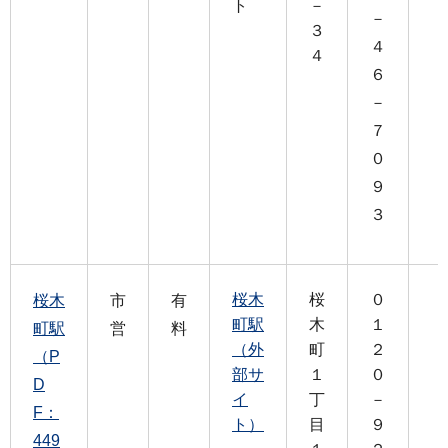
ト
－
－
３
４
４
６
－
７
０
９
３
桜木
桜
０
桜木
市
有
町駅
木
１
町駅
営
料
（外
町
２
（P
部サ
１
０
D
イ
丁
－
F：
ト）
目
９
449