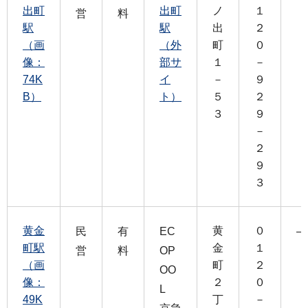
出町
出町
ノ
１
営
料
駅
駅
出
２
（画
（外
町
０
像：
部サ
１
－
74K
イ
－
９
B）
ト）
５
２
３
９
－
２
９
３
黄金
黄
０
民
有
EC
―
町駅
金
１
営
料
OP
（画
町
２
OO
像：
２
０
L
49K
丁
－