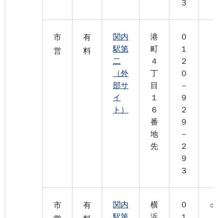
３
関内
港
０
市
有
駅第
町
１
営
料
二
４
２
（外
丁
０
部サ
目
－
イ
１
９
ト）
６
２
番
９
地
－
先
２
９
３
関内
横
０
市
有
○
駅第
浜
１