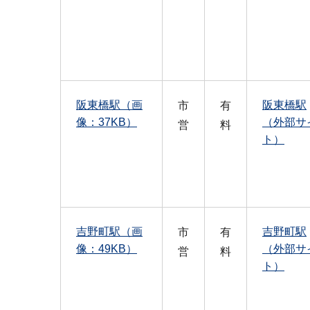
阪東橋駅（画
阪東橋駅
市
有
像：37KB）
（外部サ
営
料
ト）
吉野町駅（画
吉野町駅
市
有
像：49KB）
（外部サ
営
料
ト）