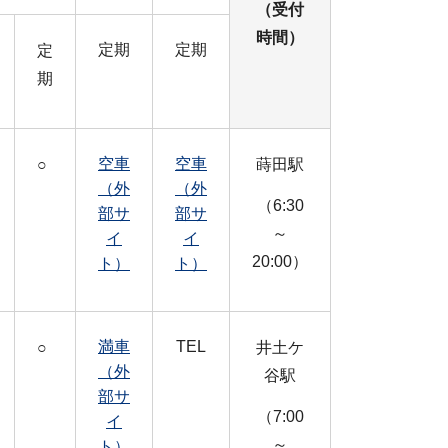
（受付
時間）
定期
定期
定
期
空車
空車
○
蒔田駅
（外
（外
（6:30
部サ
部サ
～
イ
イ
20:00）
ト）
ト）
満車
TEL
○
井土ケ
（外
谷駅
部サ
（7:00
イ
～
ト）