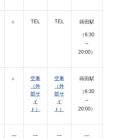
TEL
TEL
○
蒔田駅
（6:30
～
20:00）
空車
空車
○
蒔田駅
（外
（外
（6:30
部サ
部サ
～
イ
イ
20:00）
ト）
ト）
―
―
―
―