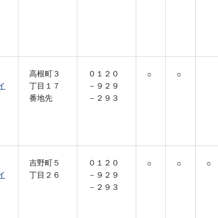
高根町３
０１２０
○
○
イ
丁目１７
－９２９
番地先
－２９３
吉野町５
０１２０
○
○
○
イ
丁目２６
－９２９
－２９３