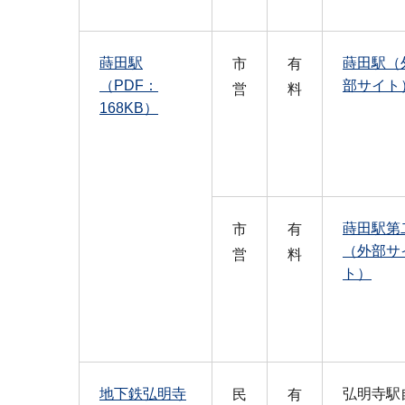
蒔田駅
蒔田駅（
市
有
（PDF：
部サイト
営
料
168KB）
蒔田駅第
市
有
（外部サ
営
料
ト）
地下鉄弘明寺
弘明寺駅
民
有