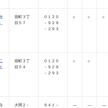
外
宿町３丁
０１２０
○
○
○
）
目５７
－９２９
－２９３
二
宿町３丁
０１２０
○
○
イ
目５４
－９２９
－２９３
自
大岡２－
９４１－
―
―
―