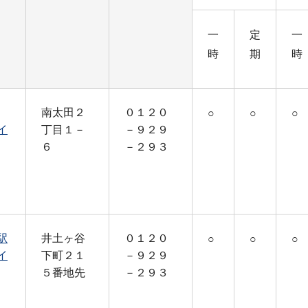
一
定
一
時
期
時
南太田２
０１２０
○
○
○
イ
丁目１－
－９２９
６
－２９３
駅
井土ヶ谷
０１２０
○
○
○
イ
下町２１
－９２９
５番地先
－２９３