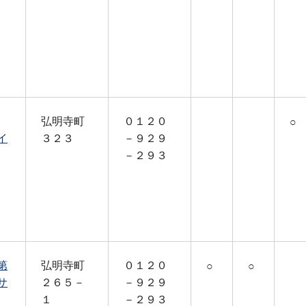
弘明寺町
０１２０
○
イ
３２３
－９２９
－２９３
第
弘明寺町
０１２０
○
○
サ
２６５－
－９２９
１
－２９３