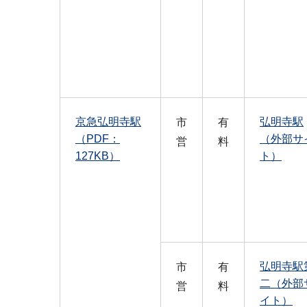
京急弘明寺駅
弘明寺駅
市
有
（PDF：
（外部サ
営
料
127KB）
ト）
弘明寺駅
市
有
二（外部
営
料
イト）