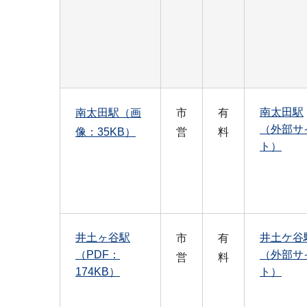
南太田駅
南太田駅（画
市
有
（外部サ
像：35KB）
営
料
ト）
井土ヶ谷駅
井土ケ谷
市
有
（PDF：
（外部サ
営
料
174KB）
ト）