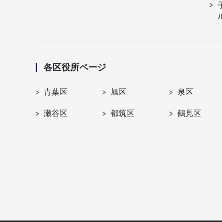
各区役所ページ
青葉区
旭区
泉区
瀬谷区
都筑区
鶴見区