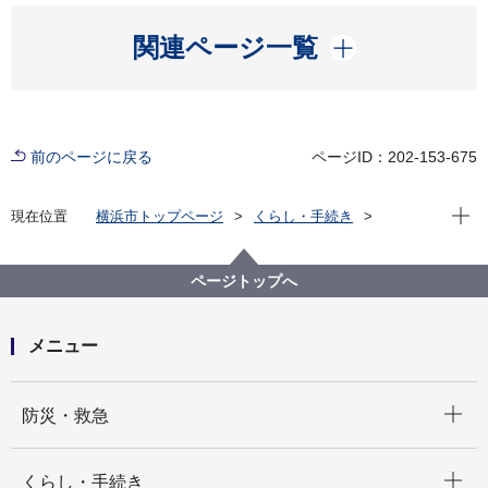
開く
関連ページ一覧
前のページに戻る
ページID：202-153-675
現在位
現在位置
横浜市トップページ
くらし・手続き
まちづくり・環境
河川・下水道
河川
水防情報
親水拠点説明看板（日本語・English・中文（简体
ページトップへ
字）・한국어）
メニュー
開く
防災・救急
開く
くらし・手続き