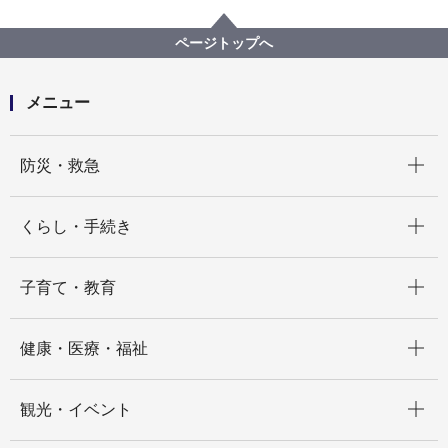
まちづくり・環境
河川・下水道
河川
水防情報
河川水位オープンデータ
ページトップへ
メニュー
開く
防災・救急
開く
くらし・手続き
開く
子育て・教育
開く
健康・医療・福祉
開く
観光・イベント