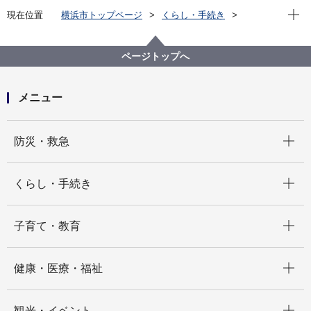
現在位
現在位置
横浜市トップページ
くらし・手続き
まちづくり・環境
河川・下水道
河川
川づくりコーディネーター制度
川づくりプロジェクトの活動記録
ページトップへ
令和３年度 中堀川川づくり活動記録（第５回〜第８
回）
メニュー
開く
防災・救急
開く
くらし・手続き
開く
子育て・教育
開く
健康・医療・福祉
開く
観光・イベント