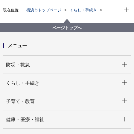
現在位
現在位置
横浜市トップページ
くらし・手続き
まちづくり・環境
環境保全
環境活動
環境にやさしい行動
ページトップへ
メニュー
開く
防災・救急
開く
くらし・手続き
開く
子育て・教育
開く
健康・医療・福祉
開く