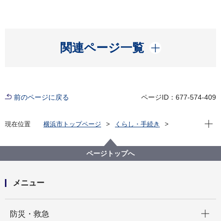
開く
関連ページ一覧
前のページに戻る
ページID：677-574-409
現在位
現在位置
横浜市トップページ
くらし・手続き
まちづくり・環境
環境保全
調査・観測
環境科学研究所
イベント・動画など
【実験ノートを公開しました】夏休みこども環境科学
ページトップへ
教室2024
メニュー
開く
防災・救急