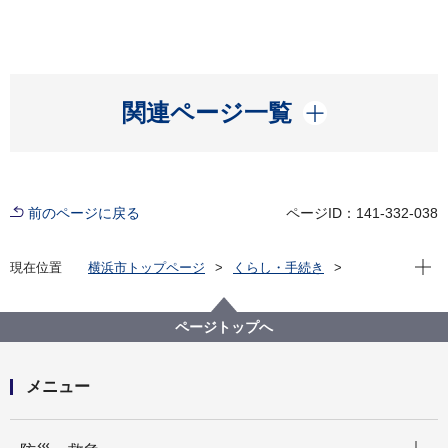
開く
関連ページ一覧
前のページに戻る
ページID：141-332-038
現在位
現在位置
横浜市トップページ
くらし・手続き
まちづくり・環境
環境保全
調査・観測
環境科学研究所
環境測定データ
ページトップへ
メニュー
開く