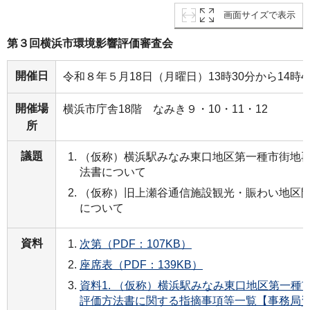
画面サイズで表示
第３回横浜市環境影響評価審査会
開催日
令和８年５月18日（月曜日）13時30分から14時4
開催場
横浜市庁舎18階 なみき９・10・11・12
所
議題
（仮称）横浜駅みなみ東口地区第一種市街地再
法書について
（仮称）旧上瀬谷通信施設観光・賑わい地区
について
資料
次第（PDF：107KB）
座席表（PDF：139KB）
資料1. （仮称）横浜駅みなみ東口地区第一種
評価方法書に関する指摘事項等一覧【事務局資料