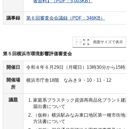
者資料】（PDF：5,003KB）
議事録
第６回審査会会議録（PDF：346KB）
画面サイズで表示
第５回横浜市環境影響評価審査会
開催日
令和８年６月29日（月曜日）13時30分から15時1
開催場
横浜市庁舎18階 なみき９・10・11・12
所
議題
家庭系プラスチック資源再商品化プラント建
届出書について
（仮称）横浜駅みなみ東口地区第一種市街地
方法書について