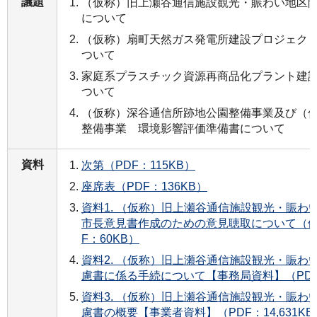
議題
（仮称）旧上瀬谷通信施設観光・賑わい地区
について
（仮称）扇町天然ガス発電所建設プロジェク
ついて
家庭系プラスチック資源再商品化プラント建
ついて
（仮称）深谷通信所跡地公園整備事業及び（
整備事業 環境影響評価準備書について
資料
次第（PDF：115KB）
座席表（PDF：136KB）
資料1. （仮称）旧上瀬谷通信施設観光・賑わ
市長意見書作成のための意見聴取について（依
F：60KB）
資料2. （仮称）旧上瀬谷通信施設観光・賑わ
慮書に係る手続について【事務局資料】（PDF：
資料3. （仮称）旧上瀬谷通信施設観光・賑わ
慮書の概要【事業者資料】（PDF：14,631KB