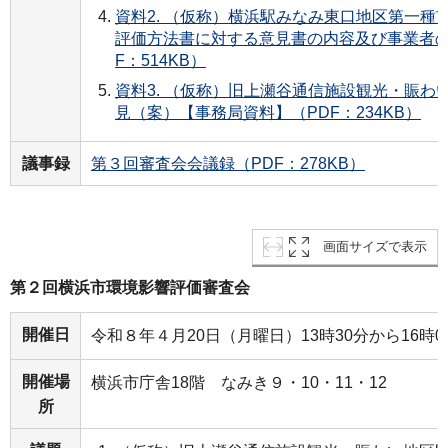
資料2. （仮称）横浜駅みなみ東口地区第一種
評価方法書に対する意見書の内容及び事業者の
F：514KB）
資料3. （仮称）旧上瀬谷通信施設観光・賑わ
見（案）【事務局資料】（PDF：234KB）
議事録
第３回審査会会議録（PDF：278KB）
画面サイズで表示
第２回横浜市環境影響評価審査会
開催日
令和８年４月20日（月曜日）13時30分から16時0
開催場
横浜市庁舎18階 なみき９・10・11・12
所