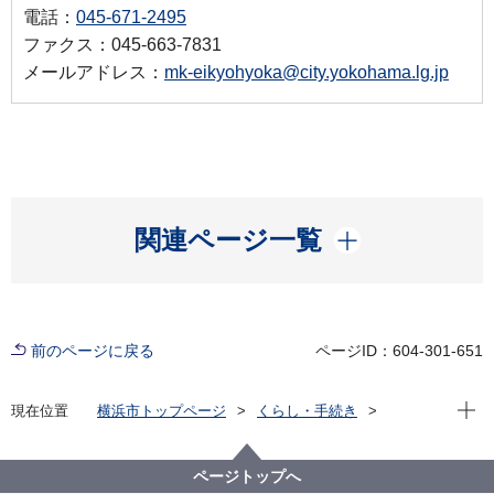
電話：
045-671-2495
ファクス：045-663-7831
メールアドレス：
mk-eikyohyoka@city.yokohama.lg.jp
開く
関連ページ一覧
前のページに戻る
ページID：604-301-651
現在位
現在位置
横浜市トップページ
くらし・手続き
まちづくり・環境
環境保全
環境保全の取組
環境アセスメント
横浜市環境影響評価審査会
ページトップへ
横浜市環境影響評価審査会開催記録