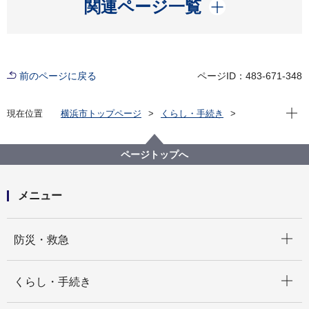
開く
関連ページ一覧
前のページに戻る
ページID：483-671-348
現在位
現在位置
横浜市トップページ
くらし・手続き
市民協働・学び
図書館
各図書館
旭図書館
ページトップへ
メニュー
開く
防災・救急
開く
くらし・手続き