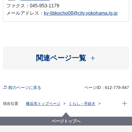
ファクス：045-953-1179
メールアドレス：
ky-libkocho08@city.yokohama.lg.jp
開く
関連ページ一覧
前のページに戻る
ページID：612-779-947
現在位
現在位置
横浜市トップページ
くらし・手続き
市民協働・学び
図書館
各図書館
旭図書館
旭区で読書を楽しもう
旭区で読書活動を楽しもう！
ページトップへ