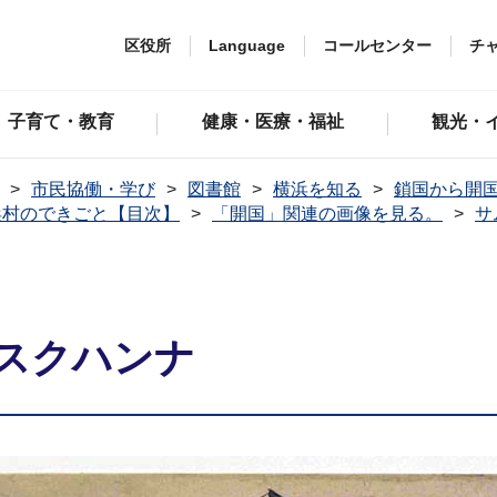
区役所
Language
コールセンター
チ
子育て・教育
健康・医療・福祉
観光・
市民協働・学び
図書館
横浜を知る
鎖国から開
浜村のできごと【目次】
「開国」関連の画像を見る。
サ
スクハンナ