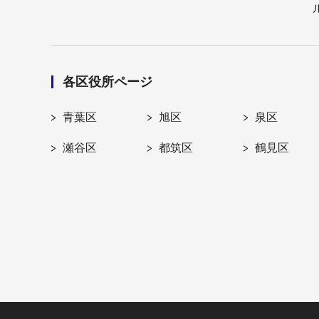
各区役所ページ
青葉区
旭区
泉区
瀬谷区
都筑区
鶴見区