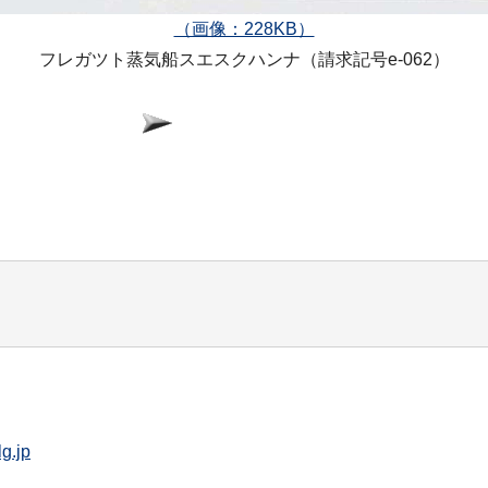
（画像：228KB）
フレガツト蒸気船スエスクハンナ（請求記号e-062）
g.jp