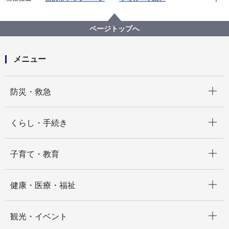
市民協働・学び
図書館
横浜を知る
鎖国から開国への日々 嘉永７年、横浜村のできごと
ページトップへ
鎖国から開国への日々 嘉永７年、横浜村のできごと
【目次】
「開国」関連の画像を見る。
メニュー
サムネイル画像による一覧３
アメリカヨリ大日本ヘ献上貢物品々
開く
防災・救急
開く
くらし・手続き
開く
子育て・教育
開く
健康・医療・福祉
開く
観光・イベント