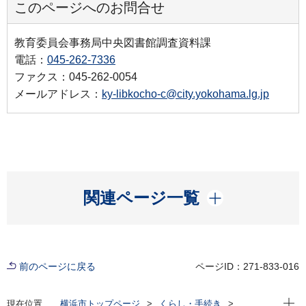
このページへのお問合せ
教育委員会事務局中央図書館調査資料課
電話：
045-262-7336
ファクス：045-262-0054
メールアドレス：
ky-libkocho-c@city.yokohama.lg.jp
開く
関連ページ一覧
前のページに戻る
ページID：271-833-016
現在位
現在位置
横浜市トップページ
くらし・手続き