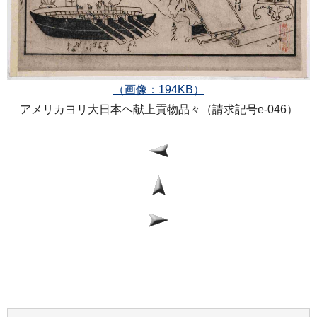
（画像：194KB）
アメリカヨリ大日本ヘ献上貢物品々（請求記号e-046）