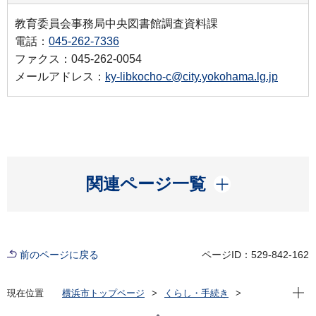
教育委員会事務局中央図書館調査資料課
電話：
045-262-7336
ファクス：045-262-0054
メールアドレス：
ky-libkocho-c@city.yokohama.lg.jp
開く
関連ページ一覧
前のページに戻る
ページID：529-842-162
現在位
現在位置
横浜市トップページ
くらし・手続き
市民協働・学び
図書館
横浜を知る