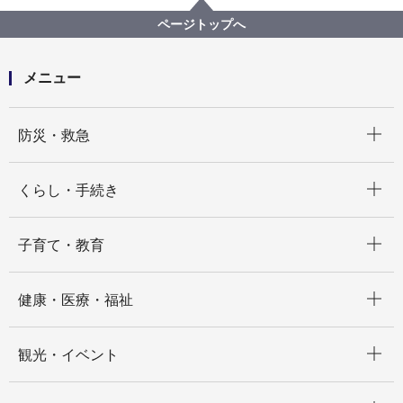
鎖国から開国への日々 嘉永７年、横浜村のできごと
ページトップへ
鎖国から開国への日々 嘉永７年、横浜村のできごと
【目次】
「開国」関連の画像を見る。
メニュー
サムネイル画像による一覧３
亜米利加使節行進並面接の図
開く
防災・救急
開く
くらし・手続き
開く
子育て・教育
開く
健康・医療・福祉
開く
観光・イベント
開く