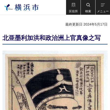
区役所
検索
メニュー
最終更新日 2024年5月17日
北亜墨利加洪和政治洲上官真像之写