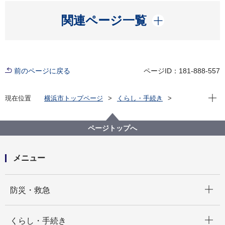
開く
関連ページ一覧
前のページに戻る
ページID：181-888-557
現在位
現在位置
横浜市トップページ
くらし・手続き
市民協働・学び
図書館
横浜を知る
鎖国から開国への日々 嘉永７年、横浜村のできごと
ページトップへ
鎖国から開国への日々 嘉永７年、横浜村のできごと
【目次】
「開国」関連の画像を見る。
メニュー
サムネイル画像による一覧３
北亜墨利加洪和政治洲上官真像之写
開く
防災・救急
開く
くらし・手続き