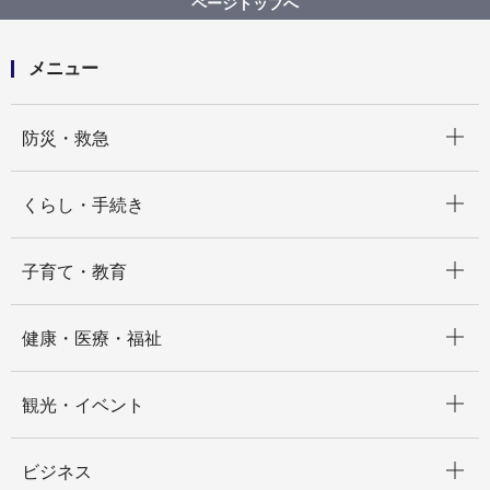
ページトップへ
鎖国から開国への日々 嘉永７年、横浜村のできごと
【目次】
「開国」関連の画像を見る。
メニュー
サムネイル画像による一覧３
ヘルリ豆州下田港ニ到る図
開く
防災・救急
開く
くらし・手続き
開く
子育て・教育
開く
健康・医療・福祉
開く
観光・イベント
開く
ビジネス