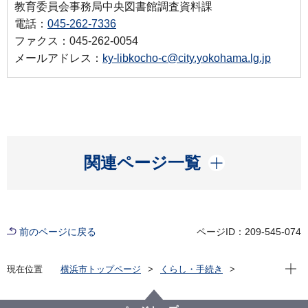
教育委員会事務局中央図書館調査資料課
電話：
045-262-7336
ファクス：045-262-0054
メールアドレス：
ky-libkocho-c@city.yokohama.lg.jp
開く
関連ページ一覧
前のページに戻る
ページID：209-545-074
現在位
現在位置
横浜市トップページ
くらし・手続き
市民協働・学び
図書館
横浜を知る
鎖国から開国への日々 嘉永７年、横浜村のできごと