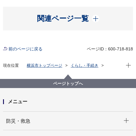
開く
関連ページ一覧
前のページに戻る
ページID：600-718-818
現在位
現在位置
横浜市トップページ
くらし・手続き
市民協働・学び
図書館
横浜を知る
鎖国から開国への日々 嘉永７年、横浜村のできごと
ページトップへ
鎖国から開国への日々 嘉永７年、横浜村のできごと
【目次】
「開国」関連の画像を見る。
メニュー
サムネイル画像による一覧３
欽差全権国王使節
開く
防災・救急
開く