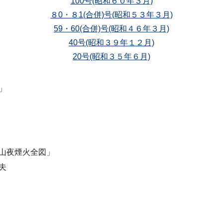
100号(昭和６０年３月)
８0・８1(合併)号(昭和５３年３月)
59・60(合併)号(昭和４６年３月)
40号(昭和３９年１２月)
20号(昭和３５年６月)
」
夫
山夜煙火全図」
夫