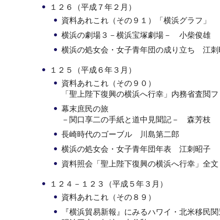
１２６（平成７年２月）
資料あれこれ（その９１）「横浜グラフ」
横浜の劇場３－横浜宝塚劇場－ 小柴俊雄
横浜の処女会・女子青年団の成り立ち 江刺
１２５（平成６年３月）
資料あれこれ（その９０）
「聖上陛下復興の横浜へ行幸」内務省査閲フ
幕末庶民の旅
－関口享二の手紙と道中見聞記－ 森芳枝
長崎時代のゴーブル 川島第二郎
横浜の処女会・女子青年団年表 江刺昭子
資料照会「聖上陛下復興の横浜へ行幸」全文
１２４－１２３（平成５年３月）
資料あれこれ（その８９）
『横浜貿易新報』にみるハワイ・北米移民関