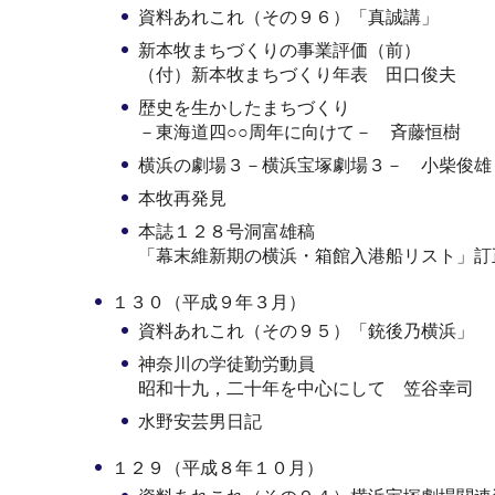
資料あれこれ（その９６）「真誠講」
新本牧まちづくりの事業評価（前）
（付）新本牧まちづくり年表 田口俊夫
歴史を生かしたまちづくり
－東海道四○○周年に向けて－ 斉藤恒樹
横浜の劇場３－横浜宝塚劇場３－ 小柴俊雄
本牧再発見
本誌１２８号洞富雄稿
「幕末維新期の横浜・箱館入港船リスト」訂
１３０（平成９年３月）
資料あれこれ（その９５）「銃後乃横浜」
神奈川の学徒勤労動員
昭和十九，二十年を中心にして 笠谷幸司
水野安芸男日記
１２９（平成８年１０月）