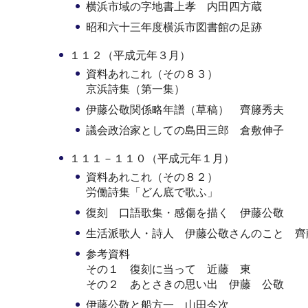
横浜市域の字地書上孝 内田四方蔵
昭和六十三年度横浜市図書館の足跡
１１２（平成元年３月）
資料あれこれ（その８３）
京浜詩集（第一集）
伊藤公敬関係略年譜（草稿） 齊籐秀夫
議会政治家としての島田三郎 倉敷伸子
１１１－１１０（平成元年１月）
資料あれこれ（その８２）
労働詩集「どん底で歌ふ」
復刻 口語歌集・感傷を描く 伊藤公敬
生活派歌人・詩人 伊藤公敬さんのこと 齊
参考資料
その１ 復刻に当って 近藤 東
その２ あとさきの思い出 伊藤 公敬
伊藤公敬と船方一 山田今次