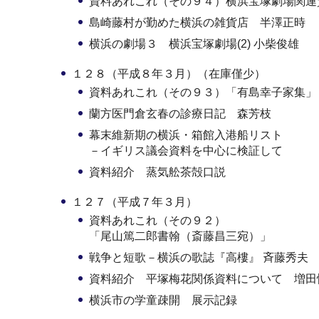
資料あれこれ（その９４）横浜宝塚劇場関連
島崎藤村が勤めた横浜の雑貨店 半澤正時
横浜の劇場３ 横浜宝塚劇場(2) 小柴俊雄
１２８（平成８年３月）（在庫僅少）
資料あれこれ（その９３）「有島幸子家集」
蘭方医門倉玄春の診療日記 森芳枝
幕末維新期の横浜・箱館入港船リスト
－イギリス議会資料を中心に検証して
資料紹介 蒸気舩茶殻口説
１２７（平成７年３月）
資料あれこれ（その９２）
「尾山篤二郎書翰（斎藤昌三宛）」
戦争と短歌－横浜の歌誌『高樓』 斉藤秀夫
資料紹介 平塚梅花関係資料について 増田
横浜市の学童疎開 展示記録