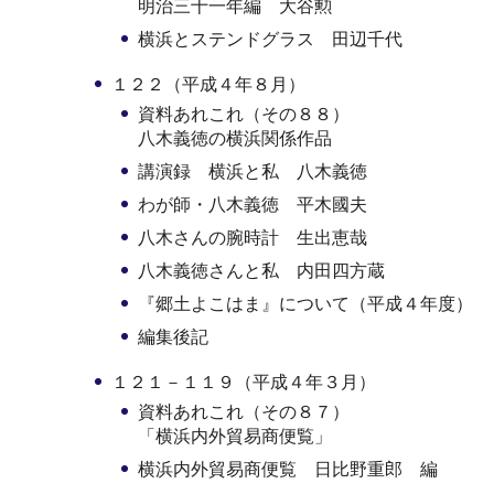
明治三十一年編 大谷勲
横浜とステンドグラス 田辺千代
１２２（平成４年８月）
資料あれこれ（その８８）
八木義徳の横浜関係作品
講演録 横浜と私 八木義徳
わが師・八木義徳 平木國夫
八木さんの腕時計 生出恵哉
八木義徳さんと私 内田四方蔵
『郷土よこはま』について（平成４年度）
編集後記
１２１－１１９（平成４年３月）
資料あれこれ（その８７）
「横浜内外貿易商便覧」
横浜内外貿易商便覧 日比野重郎 編