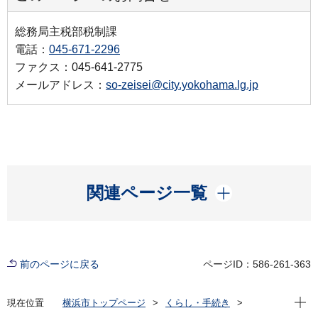
総務局主税部税制課
電話：
045-671-2296
ファクス：045-641-2775
メールアドレス：
so-zeisei@city.yokohama.lg.jp
開く
関連ページ一覧
前のページに戻る
ページID：586-261-363
現在位
現在位置
横浜市トップページ
くらし・手続き
戸籍・税・保険
税金
市税関連情報