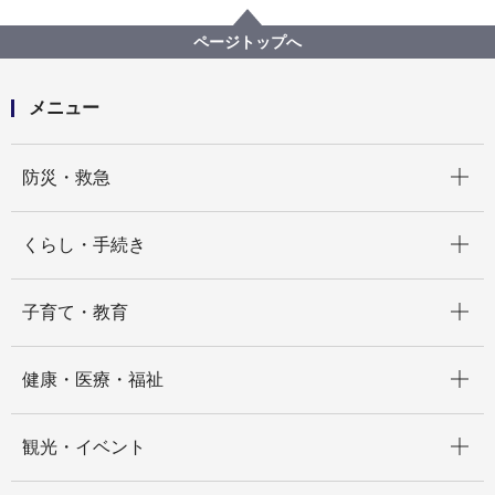
令和７年度横浜市市税条例施行規則の一部改正に伴う
結果の公示（令和７年９月30日公布分）
ページトップへ
メニュー
開く
防災・救急
開く
くらし・手続き
開く
子育て・教育
開く
健康・医療・福祉
開く
観光・イベント
開く