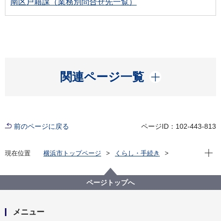
南区戸籍課（業務別問合せ先一覧）
開く
関連ページ一覧
前のページに戻る
ページID：102-443-813
現在位
現在位置
横浜市トップページ
くらし・手続き
戸籍・税・保険
届出・証明（戸籍・住民票など）
戸籍・住民票・印鑑登録・マイナンバーカード
ページトップへ
戸籍・住民票・印鑑登録などの証明発行
受理証明書
受理証明書を窓口で請求する
メニュー